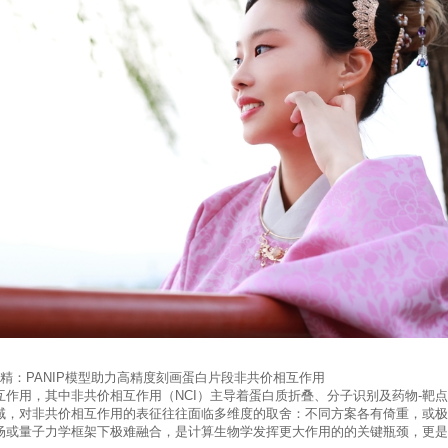
著，精益求精：PANIP模型助力高精度刻画蛋白片段非共价相互作用
作用，其中非共价相互作用（NCI）主导着蛋白质折叠、分子识别及药物-靶
域，对非共价相互作用的表征往往面临多维度的取舍：不同方案各有倚重，或极
场或量子力学框架下极难融合，是计算生物学发挥更大作用的的关键瓶颈，更是亟