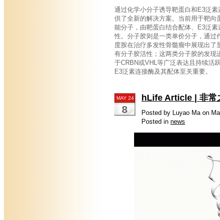
通过化学小分子诱导靶蛋白和E3泛素
供了全新的解决方案。当前用于靶向蛋白降
能分子，由靶蛋白结合配体、E3泛素
性。分子胶则是一类单价分子，通过
度胺在治疗多发性骨髓瘤中展现出了显著疗效。此外
有分子胶活性；这两类分子胶的发现进
于CRBN或VHL等广泛表达且持续
E3泛素连接酶及其配体至关重要。
hLife Artic
MAY 24
8
Posted by Luyao Ma on Ma
Posted in
news