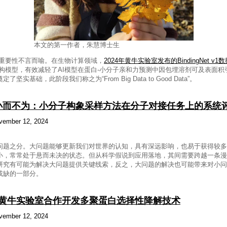
本文的第一作者，朱慧博士生
集的重要性不言而喻。在生物计算领域，
2024年黄牛实验室发布的BindingNet v
构模型，有效减轻了AI模型在蛋白-小分子亲和力预测中因包埋溶剂可及表面积
基础，此阶段我们称之为“From Big Data to Good Data”。
ng)小而不为：小分子构象采样方法在分子对接任务上的系统
vember 12, 2024
问题之分。大问题能够更新我们对世界的认知，具有深远影响，也易于获得较多
小，常常处于悬而未决的状态。但从科学假说到应用落地，其间需要跨越一条漫
研究有可能为解决大问题提供关键线索，反之，大问题的解决也可能带来对小问
或缺的一部分。
验室与黄牛实验室合作开发多聚蛋白选择性降解技术
vember 12, 2024