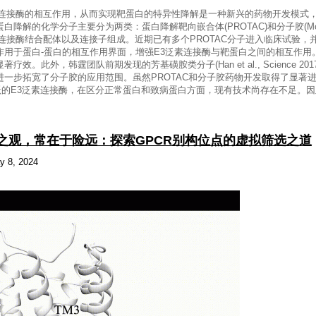
连接酶的相互作用，从而实现靶蛋白的特异性降解是一种新兴的药物开发模式，
解的化学分子主要分为两类：蛋白降解靶向嵌合体(PROTAC)和分子胶(Molecul
连接酶结合配体以及连接子组成。近期已有多个PROTAC分子进入临床试验，
作用于蛋白-蛋白的相互作用界面，增强E3泛素连接酶与靶蛋白之间的相互作用
，韩霆团队前期发现的芳基磺胺类分子(Han et al., Science 2017)和HQ461(
一步拓宽了分子胶的应用范围。虽然PROTAC和分子胶药物开发取得了显著
活跃的E3泛素连接酶，在区分正常蛋白和致病蛋白方面，现有技术尚存在不足。
le | 非常之观，常在于险远：探索GPCR别构位点的虚拟筛选之道
y 8, 2024