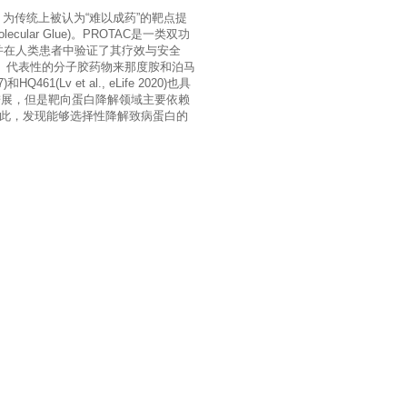
为传统上被认为“难以成药”的靶点提
ar Glue)。PROTAC是一类双功
并在人类患者中验证了其疗效与安全
。代表性的分子胶药物来那度胺和泊马
Lv et al., eLife 2020)也具
进展，但是靶向蛋白降解领域主要依赖
因此，发现能够选择性降解致病蛋白的