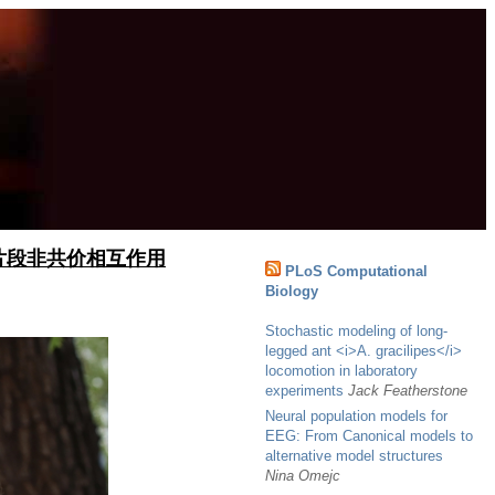
蛋白片段非共价相互作用
PLoS Computational
Biology
Stochastic modeling of long-
legged ant <i>A. gracilipes</i>
locomotion in laboratory
experiments
Jack Featherstone
Neural population models for
EEG: From Canonical models to
alternative model structures
Nina Omejc