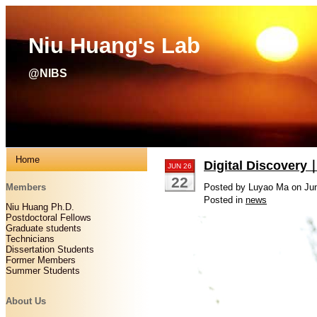
Niu Huang's Lab
@NIBS
Home
Digital Dis
JUN 26
22
Members
Posted by Luyao Ma on Jun
Posted in
news
Niu Huang Ph.D.
Postdoctoral Fellows
Graduate students
Technicians
Dissertation Students
Former Members
Summer Students
About Us