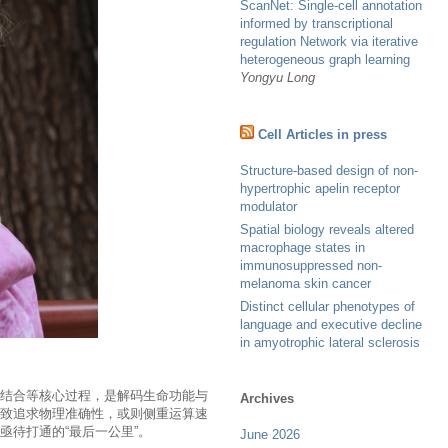
ScanNet: Single-cell annotation
informed by transcriptional
regulation Network via iterative
heterogeneous graph learning
Yongyu Long
Cell Articles in press
Structure-based design of non-
hypertrophic apelin receptor
modulator
Spatial biology reveals altered
macrophage states in
immunosuppressed non-
melanoma skin cancer
Distinct cellular phenotypes of
language and executive decline
in amyotrophic lateral sclerosis
点结合等核心过程，是解码生命功能与
Archives
致追求物理准确性，或则侧重运算速
待打通的“最后一公里”。
June 2026