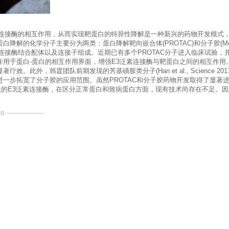
连接酶的相互作用，从而实现靶蛋白的特异性降解是一种新兴的药物开发模式，
解的化学分子主要分为两类：蛋白降解靶向嵌合体(PROTAC)和分子胶(Molecul
连接酶结合配体以及连接子组成。近期已有多个PROTAC分子进入临床试验，
作用于蛋白-蛋白的相互作用界面，增强E3泛素连接酶与靶蛋白之间的相互作用
，韩霆团队前期发现的芳基磺胺类分子(Han et al., Science 2017)和HQ461(
一步拓宽了分子胶的应用范围。虽然PROTAC和分子胶药物开发取得了显著
活跃的E3泛素连接酶，在区分正常蛋白和致病蛋白方面，现有技术尚存在不足。