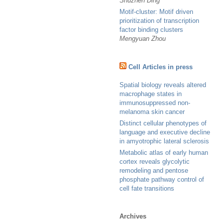
Shuzhen Ding
Motif-cluster: Motif driven
prioritization of transcription
factor binding clusters
Mengyuan Zhou
Cell Articles in press
Spatial biology reveals altered
macrophage states in
immunosuppressed non-
melanoma skin cancer
Distinct cellular phenotypes of
language and executive decline
in amyotrophic lateral sclerosis
Metabolic atlas of early human
cortex reveals glycolytic
remodeling and pentose
phosphate pathway control of
cell fate transitions
Archives