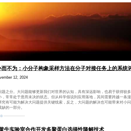
ng)小而不为：小分子构象采样方法在分子对接任务上的系统
vember 12, 2024
问题之分。大问题能够更新我们对世界的认知，具有深远影响，也易于获得较多
小，常常处于悬而未决的状态。但从科学假说到应用落地，其间需要跨越一条漫
研究有可能为解决大问题提供关键线索，反之，大问题的解决也可能带来对小问
或缺的一部分。
验室与黄牛实验室合作开发多聚蛋白选择性降解技术