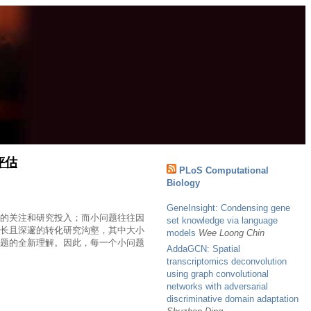
评估
PLoS Computational
Biology
GeneInsight: Condensing gene
的关注和研究投入；而小问题往往因
set knowledge via language
长且深邃的转化研究沟壑，其中大小
models
Wee Loong Chin
题的全新理解。因此，每一个小问题
AddaGCN: Spatial
transcriptomics deconvolution
using graph convolutional
networks with adversarial
discriminative domain adaptation