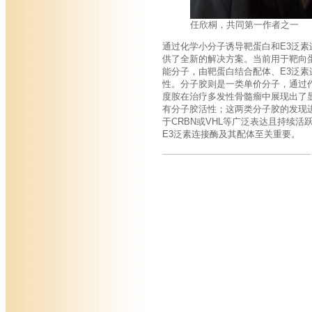
任欣桐，共同第一作者之一
通过化学小分子诱导靶蛋白和E3泛素
供了全新的解决方案。当前用于靶向蛋白降
能分子，由靶蛋白结合配体、E3泛素
性。分子胶则是一类单价分子，通过
度胺在治疗多发性骨髓瘤中展现出了显著疗效。此外
有分子胶活性；这两类分子胶的发现进
于CRBN或VHL等广泛表达且持续
E3泛素连接酶及其配体至关重要。